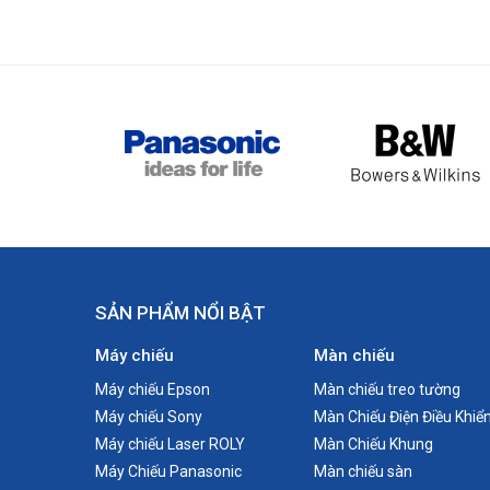
Hãng sản xuất
Xuất xứ
Cường độ sáng
Độ phân giải thực
SẢN PHẨM NỔI BẬT
Độ tương phản
Máy chiếu
Màn chiếu
Bóng đèn
Máy chiếu Epson
Màn chiếu treo tường
Máy chiếu Sony
Màn Chiếu Điện Điều Khiể
Máy chiếu Laser ROLY
Màn Chiếu Khung
Kết nối
Máy Chiếu Panasonic
Màn chiếu sàn