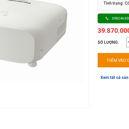
Tình trạng: C
09824643
39.870.00
SỐ LƯỢNG:
THÊM VÀO G
Xem tất cả sản