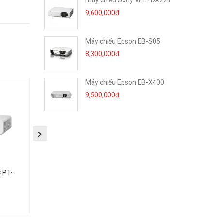
máy chiếu Sony VPL- DX221
9,600,000đ
Máy chiếu Epson EB-S05
00 Ansi
8,300,000đ
mà còn có
Máy chiếu Epson EB-X400
ược thời
9,500,000đ
ết trình
 PT-
Máy chiếu không dây
Máy chiếu Panasonic 
Panasonic PT-VX425N
VW360
23.800.000 đ
25.000.000 đ