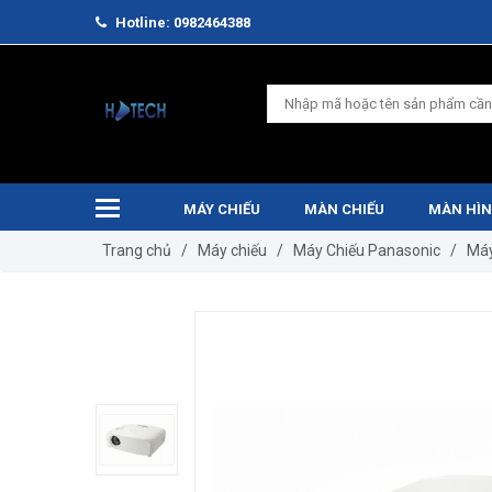
Hotline: 0982464388
MÁY CHIẾU
MÀN CHIẾU
MÀN HÌN
Trang chủ
/
Máy chiếu
/
Máy Chiếu Panasonic
/
Máy