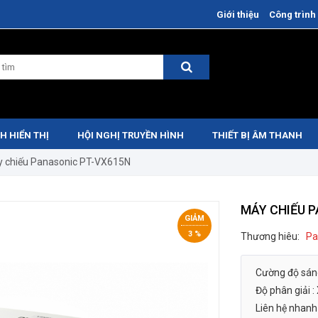
Giới thiệu
Công trình 
H HIỂN THỊ
HỘI NGHỊ TRUYỀN HÌNH
THIẾT BỊ ÂM THANH
 chiếu Panasonic PT-VX615N
MÁY CHIẾU 
GIẢM
3 %
Thương hiêu:
Pa
Cường độ sán
Độ phân giải :
Liên hệ nhanh 