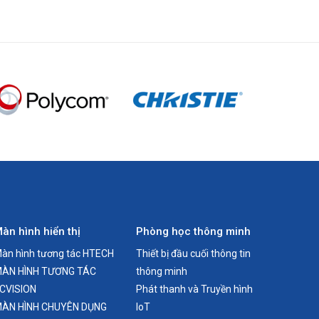
àn hình hiển thị
Phòng học thông minh
àn hình tương tác HTECH
Thiết bị đầu cuối thông tin
ÀN HÌNH TƯƠNG TÁC
thông minh
CVISION
Phát thanh và Truyền hình
DIO IN,
ÀN HÌNH CHUYÊN DỤNG
IoT