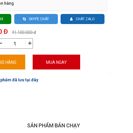
òn hàng
88
SKYPE CHÁT
CHÁT ZALO
0 Đ
41.100.000 đ
IỎ HÀNG
MUA NGAY
 phẩm đã lưu tại đây
SẢN PHẨM BÁN CHẠY