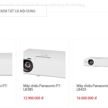
 số nhu cầu giải trí ở các quán café bóng đá, nhà hàng,…
XEM TẤT CẢ NỘI DUNG
ất
Máy chiếu Panasonic PT - VX615N
còn có cường độ sáng lên tới 5.5
người dùng trải nghiệp thực sự tuyệt vời. Hình ảnh không chỉ sắc nét 
nối. Bên cạnh đó với tính năng tự dò tìm kết nối, người dùng tiết kiệm đ
g không cần sử dụng tới các thiết bị loa ngoài, mà vẫn đảm bảo bài thuy
c PT-
Máy chiếu Panasonic PT-
Máy chiếu Panasonic
LB385
LB425
Thông số
12.900.000 đ
16.000.000 đ
PT - VX615N