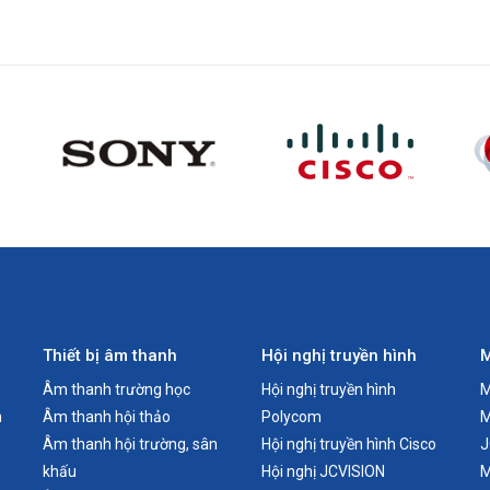
Panasonic
China
Cường độ sáng: 5.500 Ansi Lumens
1024x768 (XGA)
16.000:1
Thiết bị âm thanh
Hội nghị truyền hình
M
270W UHM - tuổi thọ tối đa 7.000 giờ
Âm thanh trường học
Hội nghị truyền hình
M
n
Âm thanh hội thảo
Polycom
M
Âm thanh hội trường, sân
Hội nghị truyền hình Cisco
J
HDMI IN, COMPUTER 1 IN, COMPUTER 2 IN / MONITOR OUT, VIDEO IN, AU
khấu
Hội nghị JCVISION
M
AUDIO OUT, SERIAL IN, LAN