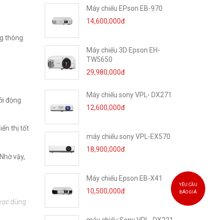
Máy chiếu EPson EB-970
14,600,000đ
ng thông
Máy chiếu 3D Epson EH-
TW5650
29,980,000đ
Máy chiếu sony VPL- DX271
ởi động
12,600,000đ
ển thị tốt
máy chiếu sony VPL-EX570
18,900,000đ
 Nhờ vậy,
Máy chiếu Epson EB-X41
YÊU CẦU
10,500,000đ
BÁO GIÁ
được dùng