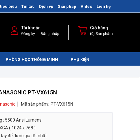
tiêu biểu
Tin tức
Dịch vụ
Giải pháp
Video
Liên hệ
Tài khoản
Giỏ hàng
/
Đăng ký
Đăng nhập
(0) Sản phẩm
PHÒNG HỌC THÔNG MINH
PHỤ KIỆN
PANASONIC PT-VX615N
nasonic
Mã sản phẩm:
PT-VX615N
g : 5500 Ansi Lumens
 XGA ( 1024 x 768 )
tay để được giá tốt nhất