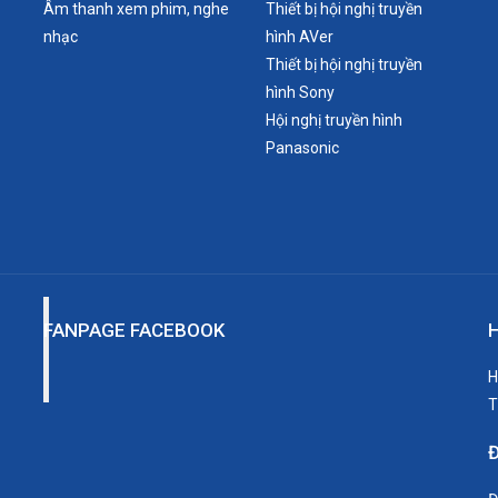
Âm thanh xem phim, nghe
Thiết bị hội nghị truyền
nhạc
hình AVer
10W
Thiết bị hội nghị truyền
hình Sony
Hội nghị truyền hình
389x125x332mm
Panasonic
4.8kg
Trắng
FANPAGE FACEBOOK
H
T