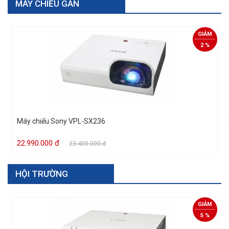
MÁY CHIẾU GẦN
Xem tất cả
GIẢM
2 %
Máy chiếu Sony VPL-SX236
22.990.000 đ
23.400.000 đ
HỘI TRƯỜNG
Xem tất cả
GIẢM
5 %