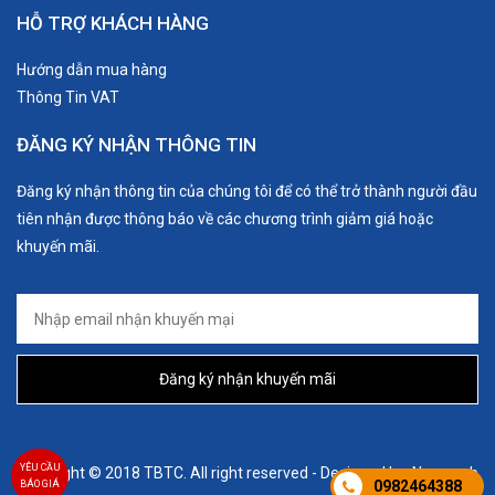
HỖ TRỢ KHÁCH HÀNG
Hướng dẫn mua hàng
Thông Tin VAT
ĐĂNG KÝ NHẬN THÔNG TIN
Đăng ký nhận thông tin của chúng tôi để có thể trở thành người đầu
tiên nhận được thông báo về các chương trình giảm giá hoặc
khuyến mãi.
Đăng ký nhận khuyến mãi
YÊU CẦU
Copyright © 2018 TBTC. All right reserved - Designed by:
Nanoweb
0982464388
BÁO GIÁ