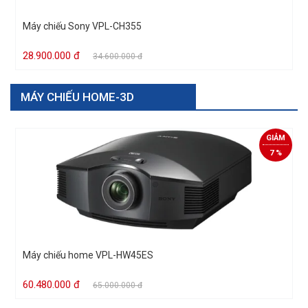
Máy chiếu Sony VPL-CH355
28.900.000 đ
34.600.000 đ
MÁY CHIẾU HOME-3D
Xem tất cả
GIẢM
7 %
Máy chiếu home VPL-HW45ES
60.480.000 đ
65.000.000 đ