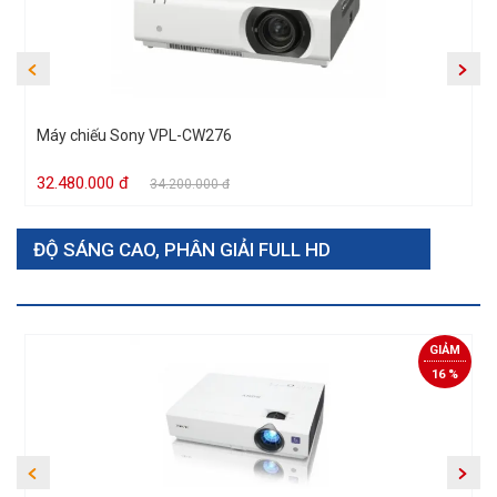
Máy chiếu Sony VPL-CW276
32.480.000 đ
34.200.000 đ
ĐỘ SÁNG CAO, PHÂN GIẢI FULL HD
Xem tất cả
GIẢM
16 %