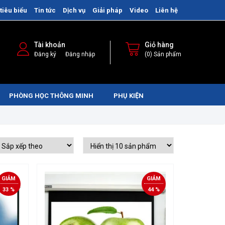
tiêu biểu
Tin tức
Dịch vụ
Giải pháp
Video
Liên hệ
Tài khoản
Giỏ hàng
/
Đăng ký
Đăng nhập
(0) Sản phẩm
PHÒNG HỌC THÔNG MINH
PHỤ KIỆN
GIẢM
GIẢM
33 %
44 %