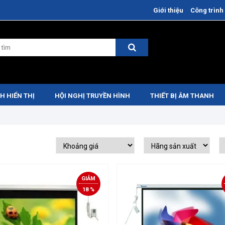
Giới thiệu
Công trình 
H HIỂN THỊ
HỘI NGHỊ TRUYỀN HÌNH
THIẾT BỊ ÂM THANH
GIẢM
18 %