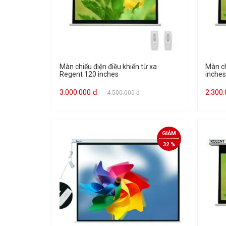
Màn chiếu điện điều khiển từ xa
Màn ch
Regent 120 inches
inches
3.000.000 đ
2.300
4.500.000 đ
GIẢM
32 %