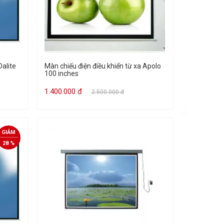
Dalite
Màn chiếu điện điều khiển từ xa Apolo
100 inches
1.400.000 đ
2.500.000 đ
GIẢM
28 %