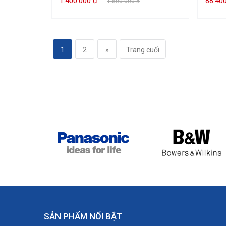
1.400.000 đ
88.40
1.800.000 đ
1
2
»
Trang cuối
SẢN PHẨM NỔI BẬT