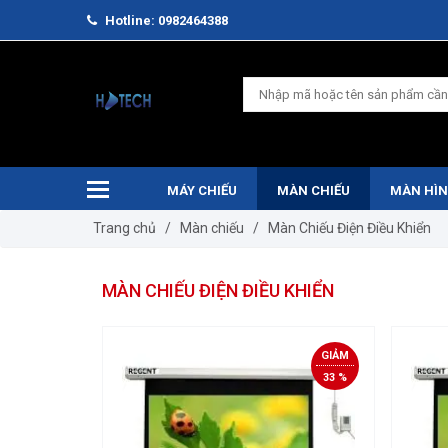
Hotline: 0982464388
MÁY CHIẾU
MÀN CHIẾU
MÀN HÌN
Trang chủ
/
Màn chiếu
/
Màn Chiếu Điện Điều Khiển
MÀN CHIẾU ĐIỆN ĐIỀU KHIỂN
GIẢM
33 %