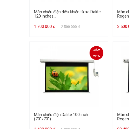
Màn chiếu điện điều khiển từ xa Dalite
Màn ch
120 inches...
Regen
1.700.000 đ
3.500
2.500.000 đ
GIẢM
22 %
Màn chiếu điện Dalite 100 inch
Màn ch
(70"x70")
Regen