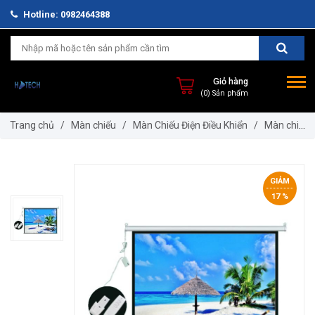
Hotline: 0982464388
Giỏ hàng
(0) Sản phẩm
Trang chủ
/
Màn chiếu
/
Màn Chiếu Điện Điều Khiển
/
Màn chiếu
điện Regent 200 inches
GIẢM
17 %