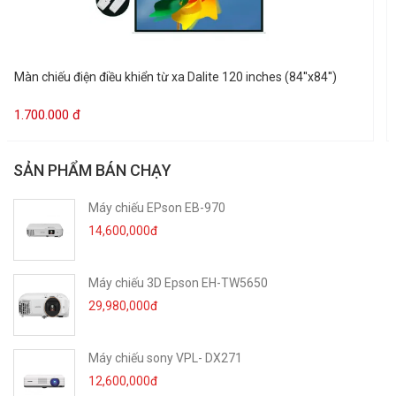
Kích thước đường
200 inchs
chéo
Màn chiếu điện điều khiển từ xa Dalite 120 inches (84''x84'')
Kích thước khuôn
160" x 120"
1.700.000 đ
hình
SẢN PHẨM BÁN CHẠY
Tỷ lệ vùng chiếu
4:3
Máy chiếu EPson EB-970
14,600,000đ
Độ bắt sáng
Cao hơn gấp hai lần so với bạt trắng
Máy chiếu 3D Epson EH-TW5650
Hộp màn
Hình vuông, sơn tĩnh điện màu trắng, hai
29,980,000đ
tai treo bằng sắt
Điều khiển từ xa
Máy chiếu sony VPL- DX271
Chế độ điều khiển
12,600,000đ