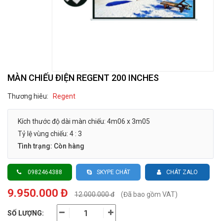
MÀN CHIẾU ĐIỆN REGENT 200 INCHES
Thương hiêu:
Regent
Kích thước độ dài màn chiếu: 4m06 x 3m05
Tỷ lệ vùng chiếu: 4 : 3
Tình trạng: Còn hàng
0982464388
SKYPE CHÁT
CHÁT ZALO
9.950.000 Đ
12.000.000 đ
(Đã bao gồm VAT)
SỐ LƯỢNG: