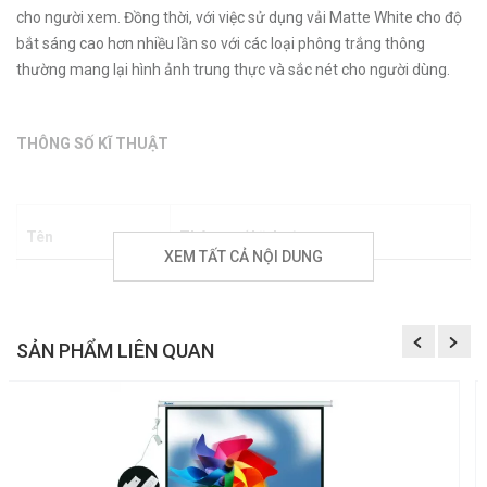
cho người xem. Đồng thời, với việc sử dụng vải Matte White cho độ
bắt sáng cao hơn nhiều lần so với các loại phông trắng thông
thường mang lại hình ảnh trung thực và sắc nét cho người dùng.
THÔNG SỐ KĨ THUẬT
Tên
Thông số kĩ thuật
XEM TẤT CẢ NỘI DUNG
Chất liệu
Matte white
SẢN PHẨM LIÊN QUAN
Hãng sản xuất
regent
4m06 x 3m05
Kích thước độ dài
màn chiếu