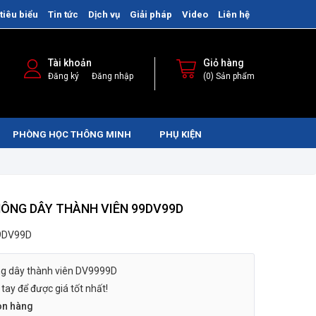
tiêu biểu
Tin tức
Dịch vụ
Giải pháp
Video
Liên hệ
Tài khoản
Giỏ hàng
/
Đăng ký
Đăng nhập
(0) Sản phẩm
PHÒNG HỌC THÔNG MINH
PHỤ KIỆN
HÔNG DÂY THÀNH VIÊN 99DV99D
9DV99D
ng dây thành viên DV9999D
tay để được giá tốt nhất!
òn hàng