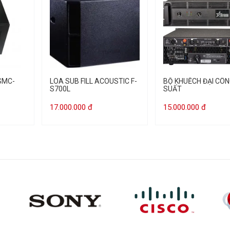
SMC-
LOA SUB FILL ACOUSTIC F-
BỘ KHUẾCH ĐẠI CÔ
S700L
SUẤT
17.000.000 đ
15.000.000 đ