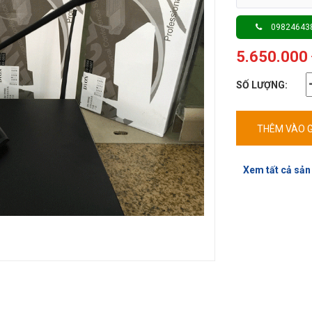
09824643
5.650.000
SỐ LƯỢNG:
THÊM VÀO G
Xem tất cả sản