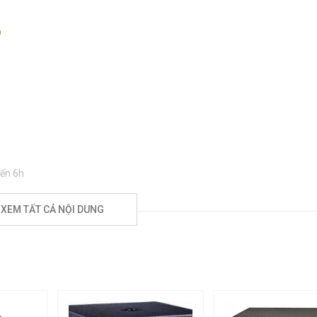
D
đến 6h
n số."
XEM TẤT CẢ NỘI DUNG