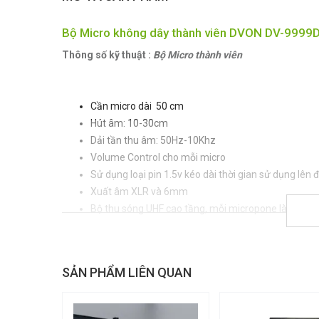
Bộ Micro không dây thành viên DVON DV-9999
Thông số kỹ thuật :
Bộ Micro thành viên
Cần micro dài 50 cm
Hút âm: 10-30cm
Dải tần thu âm: 50Hz-10Khz
Volume Control cho mỗi micro
Sử dụng loại pin 1.5v kéo dài thời gian sử dụng lên 
Xuất âm XLR và 6mm
Bộ thu sóng UHF cao tầng, mỗi micropone là một tầ
SẢN PHẨM LIÊN QUAN