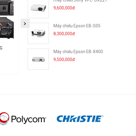
máy chiếu Sony VPL- DX221
9,600,000đ
Máy chiếu Epson EB-S05
8,300,000đ
NG
HỆ THỐNG ĐIỀU KHIỂN
Micro không dây cầm 
Máy chiếu Epson EB-X400
NGUỒN TRUNG TÂM
Micro để bục KIWI
9,500,000đ
15.500.000 đ
9.000.000 đ