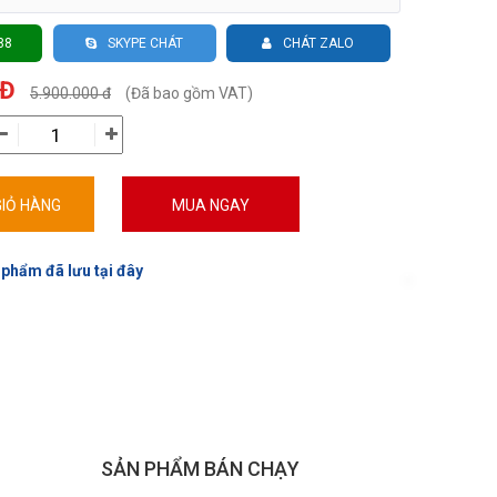
88
SKYPE CHÁT
CHÁT ZALO
 Đ
5.900.000 đ
(Đã bao gồm VAT)
IỎ HÀNG
MUA NGAY
 phẩm đã lưu tại đây
SẢN PHẨM BÁN CHẠY