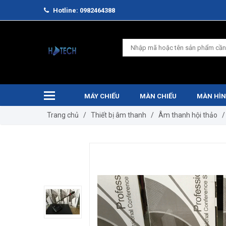
Hotline: 0982464388
MÁY CHIẾU
MÀN CHIẾU
MÀN HÌN
Trang chủ
/
Thiết bị âm thanh
/
Âm thanh hội thảo
/