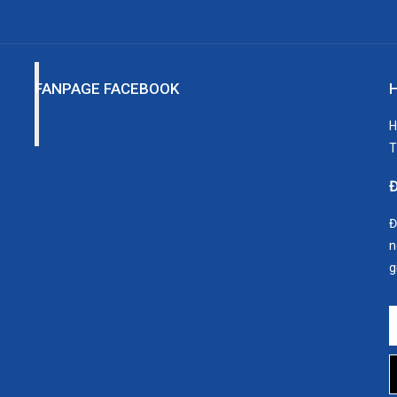
FANPAGE FACEBOOK
H
T
Đ
n
g