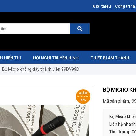
Giới thiệu
Công trình 
H HIỂN THỊ
HỘI NGHỊ TRUYỀN HÌNH
THIẾT BỊ ÂM THANH
Bộ Micro không dây thành viên 99DV99D
BỘ MICRO K
GIẢM
4 %
Mã sản phẩm:
9
Bộ Micro khô
Liên hệ nhanh 
Tình trạng: C