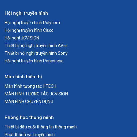
1 * USB2.0, Loại A;
Hội nghị truyền hình
Máy ảnh USB TẤT CẢ TRONG MỘT UHD 4K
BT không dây （tùy chọn, chi phí ngoại vi）
Hội nghị truyền hình Polycom
Giắc cắm nguồn DC 12V, 2A (MAX)
Hội nghị truyền hình Cisco
Hội nghị JCVISION
Đặc điểm kỹ thuật chung
Thiết bị hội nghị truyền hình AVer
Điều khiển từ xa 2.4G từ xa
Thiết bị hội nghị truyền hình Sony
Nhiệt độ hoạt động 0 ° C ~ 40 ° C
Hội nghị truyền hình Panasonic
Nhiệt độ bảo quản -40 ° C ~ 60 ° C
Kích thước 601mm * 141mm * 115mm （bao gồm giá đỡ）
Màn hình hiển thị
Khối lượng tịnh 2,5 Kg
Màn hình tương tác HTECH
Chứng nhận CCC, CE, RoHS, FCC, v.v.
MÀN HÌNH TƯƠNG TÁC JCVISION
MÀN HÌNH CHUYÊN DỤNG
Phòng học thông minh
Thiết bị đầu cuối thông tin thông minh
Phát thanh và Truyền hình