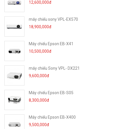
Thông qua giao diện USB plug and play kết nối với máy tính hoặc
12,600,000đ
màn hình hiển thị kinh doanh, rất dễ sử dụng. Ít dây hơn, giao tiếp
video thuận tiện, giảm
máy chiếu sony VPL-EX570
chi phí học tập của người dùng.
18,900,000đ
● Phân tích thông minh
Tích hợp thuật toán phân tích thông minh, lắng nghe vị trí người
nói, tự động định khung người tham gia, tự động theo dõi người nói,
Máy chiếu Epson EB-X41
chuyển đổi màn hình loa, để
10,500,000đ
đảm bảo rằng người nói luôn rõ ràng trong hình ảnh.
● Giao diện phong phú
máy chiếu Sony VPL- DX221
Hỗ trợ ngõ ra video âm thanh HDMI 2.0 và USB 3.0 đồng thời.
9,600,000đ
● Cài đặt dễ dàng
Các tùy chọn lắp đặt linh hoạt như mặt bàn, tường và TV / màn
hình hiển thị có sẵn để lắp đặt và triển khai nhanh chóng trong
Máy chiếu Epson EB-S05
phòng họp đông người.
8,300,000đ
Máy chiếu Epson EB-X400
THÔNG SỐ KỸ THUẬT:
9,500,000đ