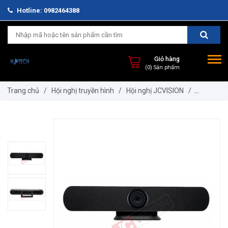
Hotline: 0982464388
Giỏ hàng
(0) Sản phẩm
Trang chủ
/
Hội nghị truyền hình
/
Hội nghị JCVISION
/
CAMERA HỘI NGHỊ TRUYỀN HÌNH JC-VC-MT1000