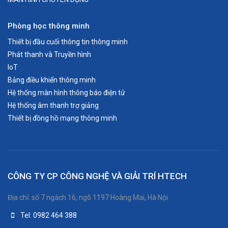
Zoom / Focus
Chỉnh tay: gần 1.6x
Phòng học thông minh
Thiết bị đầu cuối thông tin thông minh
Phát thanh và Truyền hình
Nguồn sáng
UHP 200W
IoT
Bảng điều khiển thông minh
Tỉ lệ phóng hình
1.36 – 2.16 :1
Hệ thống màn hình thông báo điện tử
Hệ thống âm thanh trợ giảng
Kích thước màn hình chiếu
60” đến 300” (1,524 m
Thiết bị đồng hồ mạng thông minh
Hệ tái tạo ảnh Reality Creation
Có (Full HD Reality Creat
CÔNG TY CP CÔNG NGHỆ VÀ GIẢI TRÍ HTECH
Tương thích chuẩn "Mastered in 4K"
-
Bluray
Địa chỉ: số 7 ngách 16, ngõ 1197 Hoàng Mai, Hà Nội
Tel: 0982 464 388
HDR10 / HLG
-