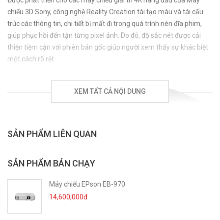
Được phát triển cho các máy chiếu giải trí 4K hàng đầu của Máy
chiếu 3D Sony, công nghệ Reality Creation tái tạo màu và tái cấu
trúc các thông tin, chi tiết bị mất đi trong quá trình nén đĩa phim,
giúp phục hồi đến tận từng pixel ảnh. Do đó, độ sắc nét được cải
thiện tiệm cận với phiên bản gốc giúp người xem thấy sự khác biệt
một cách rõ rệt.
XEM TẤT CẢ NỘI DUNG
SẢN PHẨM LIÊN QUAN
SẢN PHẨM BÁN CHẠY
Máy chiếu EPson EB-970
14,600,000đ
Bộ xử lý quang học của máy chiếu 3D VPL-HW45ES được cải tiến