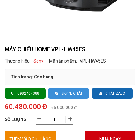
MÁY CHIẾU HOME VPL-HW45ES
Thương hiêu:
Sony
Mã sản phẩm:
VPL-HW45ES
Tình trạng: Còn hàng
0982464388
SKYPE CHÁT
CHÁT ZALO
60.480.000 Đ
65.000.000 đ
SỐ LƯỢNG:
THÊM VÀO GIỎ HÀNG
MUA NGAY