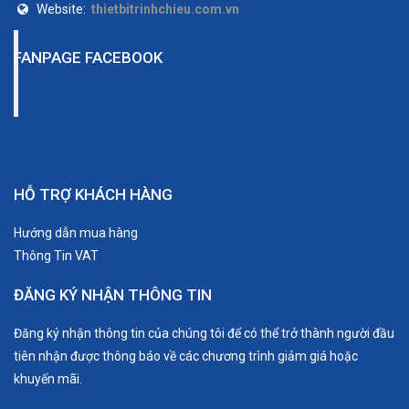
Website:
thietbitrinhchieu.com.vn
4K 60P
-
FANPAGE FACEBOOK
Khả năng 3D
Có
Emitter đồng bộ 3D
Tích hợp bộ phát RF
HỖ TRỢ KHÁCH HÀNG
Kính 3D
X105-RF-X1 (optional)
Hướng dẫn mua hàng
Thông Tin VAT
Tự động cân chỉnh (Auto Calib)
-
ĐĂNG KÝ NHẬN THÔNG TIN
Cân chỉnh thủ công
Điều chỉnh hệ màu HSV
Đăng ký nhận thông tin của chúng tôi để có thể trở thành người đầu
tiên nhận được thông báo về các chương trình giảm giá hoặc
khuyến mãi.
Lưu vị trí ống kính
-