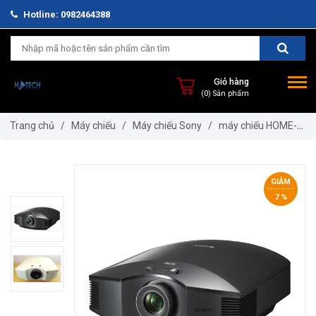
Hotline: 0982464388
Giỏ hàng
(0) Sản phẩm
Trang chủ
/
Máy chiếu
/
Máy chiếu Sony
/
máy chiếu HOME-
3D
/
Máy chiếu home VPL-HW45ES
GIẢM
7 %