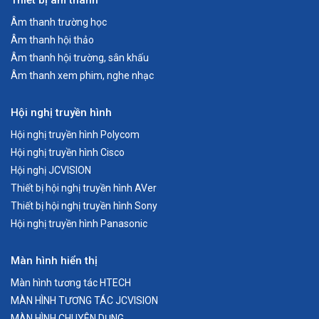
Thiết bị âm thanh
ngân. Bên cạnh đó, việc bảo trì nó cũng vô cùng đơn giản và ít tốn
Âm thanh trường học
chi phí nhất.
Âm thanh hội thảo
THÔNG SỐ KỸ THUẬT
Âm thanh hội trường, sân khấu
Âm thanh xem phim, nghe nhạc
Hệ thống hiển thị
Tấm nền SXRD
Hội nghị truyền hình
Hội nghị truyền hình Polycom
Độ sáng
1800 lm
Hội nghị truyền hình Cisco
Hội nghị JCVISION
Tỉ lệ tương phản
-
Thiết bị hội nghị truyền hình AVer
Thiết bị hội nghị truyền hình Sony
Kích thước vùng chiếu hiệu dụng
0.61” x 3
Hội nghị truyền hình Panasonic
Màn hình hiển thị
Số pixel
Full HD (1920 x 1080) x3
Màn hình tương tác HTECH
MÀN HÌNH TƯƠNG TÁC JCVISION
Dịch chuyển ống kính
Chỉnh tay, Dọc: +/ -71%
MÀN HÌNH CHUYÊN DỤNG