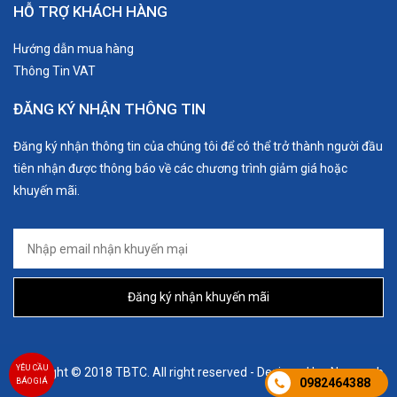
HỖ TRỢ KHÁCH HÀNG
Hướng dẫn mua hàng
Thông Tin VAT
ĐĂNG KÝ NHẬN THÔNG TIN
Đăng ký nhận thông tin của chúng tôi để có thể trở thành người đầu
tiên nhận được thông báo về các chương trình giảm giá hoặc
khuyến mãi.
Đăng ký nhận khuyến mãi
YÊU CẦU
Copyright © 2018 TBTC. All right reserved - Designed by:
Nanoweb
0982464388
BÁO GIÁ